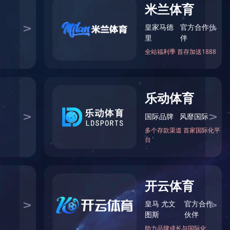
所在位置：
首页
>
荣誉证书
33