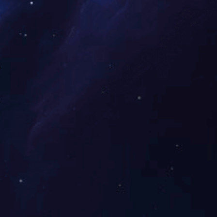
开云online（中国）
85707886
开云手机端入口