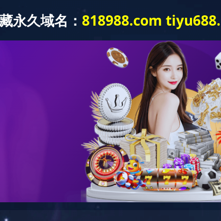
网站首页
关于我们
产品展示
新闻动态
施工实