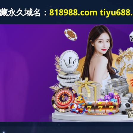
网站首页
关于我们
产品展示
新闻动态
施工实