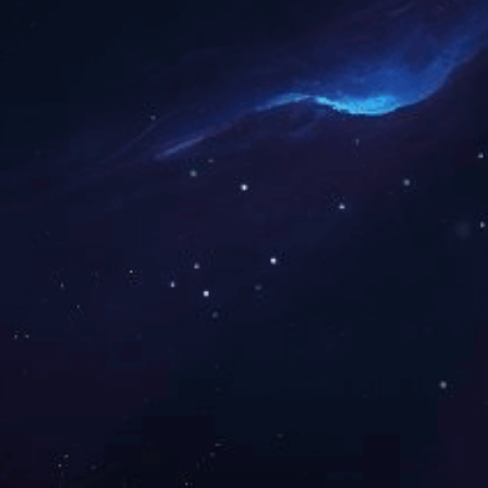
联 系 人：谭先生 18866123978
13335161235
技术服务：房先生 18653132096
大区经理：方经理15726116901
大区经理：杜经理15726116673
外贸：杜经理15726115562
地址：济南市天桥区中南高科二期
24号
服务热线
0531-