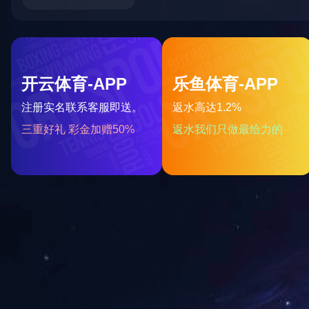
手动热熔对接焊机
多角度管件焊机
PPR 热熔器
辅助工具
车间一角
开云online（中国）
开云手机端入口
电话：0531-85707886
传真：0531-85716860